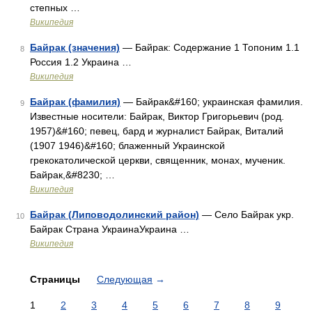
степных …
Википедия
Байрак (значения)
— Байрак: Содержание 1 Топоним 1.1
8
Россия 1.2 Украина …
Википедия
Байрак (фамилия)
— Байрак&#160; украинская фамилия.
9
Известные носители: Байрак, Виктор Григорьевич (род.
1957)&#160; певец, бард и журналист Байрак, Виталий
(1907 1946)&#160; блаженный Украинской
грекокатолической церкви, священник, монах, мученик.
Байрак,&#8230; …
Википедия
Байрак (Липоводолинский район)
— Село Байрак укр.
10
Байрак Страна УкраинаУкраина …
Википедия
Страницы
Следующая
→
1
2
3
4
5
6
7
8
9