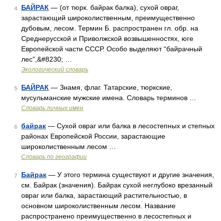
БАЙРАК
— (от тюрк. байрак балка), сухой овраг,
4
зарастающий широколиственным, преимущественно
дубовым, лесом. Термин Б. распространен гл. обр. на
Среднерусской и Приволжской возвышенностях, юге
Европейской части СССР. Особо выделяют “байрачный
лес”,&#8230; …
Экологический словарь
БАЙРАК
— Знамя, флаг. Татарские, тюркские,
5
мусульманские мужские имена. Словарь терминов …
Словарь личных имен
байрак
— Сухой овраг или балка в лесостепных и степных
6
районах Европейской России, зарастающие
широколиственным лесом …
Словарь по географии
Байрак
— У этого термина существуют и другие значения,
7
см. Байрак (значения). Байрак сухой неглубоко врезанный
овраг или балка, зарастающий растительностью, в
основном широколиственным лесом. Название
распространено преимущественно в лесостепных и